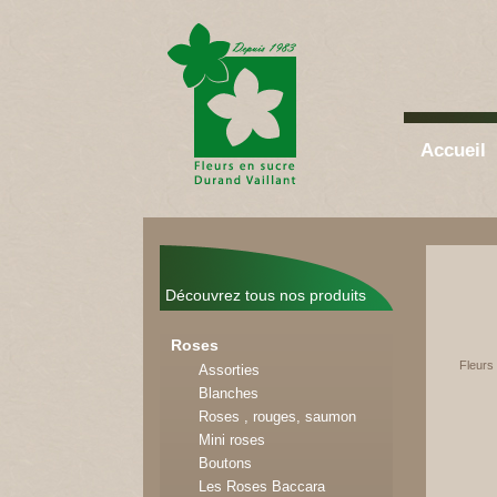
Accueil
Découvrez tous nos produits
Roses
Fleurs 
Assorties
Blanches
Roses , rouges, saumon
Mini roses
Boutons
Les Roses Baccara