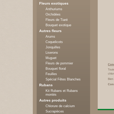
Fleurs exotiques
Anthuriums
Orchidées
Fleurs de Tiaré
Bouquet exotique
Autres fleurs
Arums
Coquelicots
Jonquilles
Liserons
Muguet
Fleurs de pommier
Cond
Bouquet floral
Tout
Feuilles
chlo
Spécial Fêtes Blanches
Bien 
Cons
Rubans
Kit Rubans et Rubans
montés
Autres produits
Chlorure de calcium
Sucrapièces